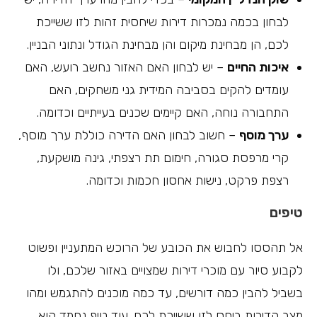
לבחון בכמה נמכרות דירות שיחסית זהות לזו ששייכת
לכם, הן מבחינת מיקום והן מבחינת הגודל ונתוני הבניין.
איכות החיים
– יש לבחון האם האזור נחשב רועש, האם
עומדים להקים בסביבה המידית גני משחקים, האם
התחבורה נוחה, האם קיימים שכנים בעייתיים וכדומה.
ערך מוסף
– חשוב לבחון האם הדירה כוללת ערך מוסף,
קרי מרפסת סגורה, חימום תת רצפתי, גינה מושקעת,
רצפת פרקט, נישות אחסון חכמות וכדומה.
טיפים
אל תהססו לחבוש את הכובע של הרוכש המתעניין ופשוט
לקבוע סיור עם מוכרי דירות שמצויים באזור שלכם, ולו
בשביל להבין כמה דורשים, עד כמה מוכנים להתגמש ומהו
מצב הדירות ביחס לזו ששייכת לכם. עוד טיפ נחמד הוא