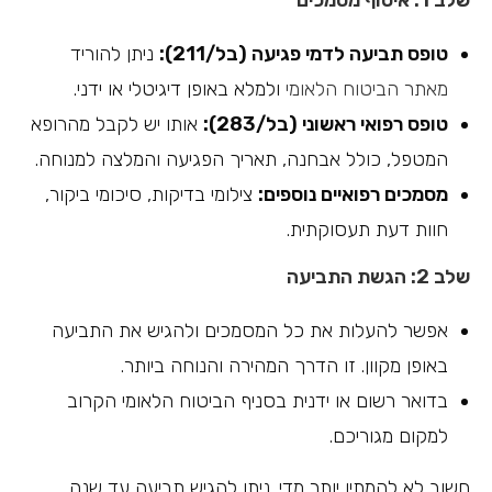
טופס תביעה לדמי פגיעה (בל/211):
ניתן להוריד
מאתר הביטוח הלאומי
ולמלא באופן דיגיטלי או ידני.
טופס רפואי ראשוני (בל/283):
אותו יש לקבל מהרופא
המטפל, כולל אבחנה, תאריך הפגיעה והמלצה למנוחה.
מסמכים רפואיים נוספים:
צילומי בדיקות, סיכומי ביקור,
חוות דעת תעסוקתית.
שלב 2: הגשת התביעה
אפשר להעלות את כל המסמכים ולהגיש את התביעה
באופן מקוון. זו הדרך המהירה והנוחה ביותר.
בדואר רשום או ידנית בסניף הביטוח הלאומי הקרוב
למקום מגוריכם.
חשוב לא להמתין יותר מדי. ניתן להגיש תביעה עד שנה